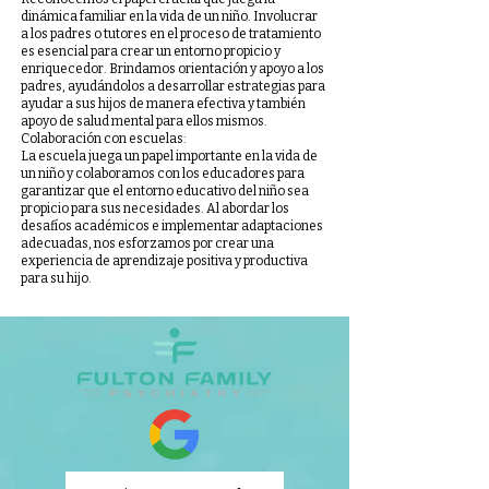
dinámica familiar en la vida de un niño. Involucrar
a los padres o tutores en el proceso de tratamiento
es esencial para crear un entorno propicio y
enriquecedor. Brindamos orientación y apoyo a los
padres, ayudándolos a desarrollar estrategias para
ayudar a sus hijos de manera efectiva y también
apoyo de salud mental para ellos mismos.
Colaboración con escuelas:
La escuela juega un papel importante en la vida de
un niño y colaboramos con los educadores para
garantizar que el entorno educativo del niño sea
propicio para sus necesidades. Al abordar los
desafíos académicos e implementar adaptaciones
adecuadas, nos esforzamos por crear una
experiencia de aprendizaje positiva y productiva
para su hijo.