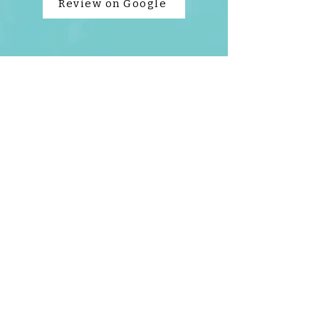
Review on Google
Love Our Practice? Tell Us!
enlaces
rápidos
Cookies & Privacy
Home
Appointments
Non-Discrimination
Careers
Payment Policy
Contact Us
504 Plan Request Form
Contáctanos
Mon - Fri 8AM-5PM
Tel:
+1 315-887-1059