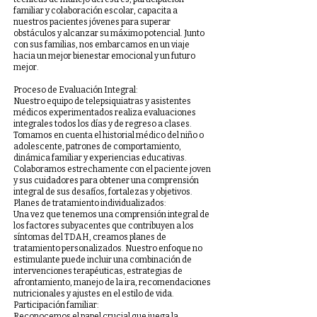
familiar y colaboración escolar, capacita a
nuestros pacientes jóvenes para superar
obstáculos y alcanzar su máximo potencial. Junto
con sus familias, nos embarcamos en un viaje
hacia un mejor bienestar emocional y un futuro
mejor.
Proceso de Evaluación Integral:
Nuestro equipo de telepsiquiatras y asistentes
médicos experimentados realiza evaluaciones
integrales todos los días y de regreso a clases.
Tomamos en cuenta el historial médico del niño o
adolescente, patrones de comportamiento,
dinámica familiar y experiencias educativas.
Colaboramos estrechamente con el paciente joven
y sus cuidadores para obtener una comprensión
integral de sus desafíos, fortalezas y objetivos.
Planes de tratamiento individualizados:
Una vez que tenemos una comprensión integral de
los factores subyacentes que contribuyen a los
síntomas del TDAH, creamos planes de
tratamiento personalizados. Nuestro enfoque no
estimulante puede incluir una combinación de
intervenciones terapéuticas, estrategias de
afrontamiento, manejo de la ira, recomendaciones
nutricionales y ajustes en el estilo de vida.
Participación familiar:
Reconocemos el papel crucial que juega la