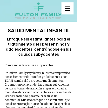
SALUD MENTAL INFANTIL
Enfoque sin estimulantes para el
tratamiento del TDAH en niños y
adolescentes: centrándose en las
causas subyacentes
Comprender las causas subyacentes:
En Fulton Family Psychiatry, nuestro compromiso
con el bienestar de los niños y adolescentes con
TDAH va más allá de recetar medicamentos.
Creemos en comprender las causas subyacentes
de sus síntomas de atención e hiperactividad, a
menudo relacionados con factores estresantes de
la vida y ansiedad, para mejorar su salud
conductual. Nuestro enfoque no estimulante, que
consiste en terapia, nutrición adecuada, ejercicio,
técnicas de manejo del estrés, participación